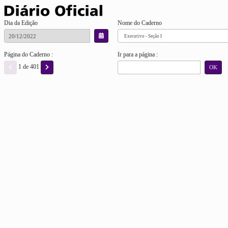
Dia da Edição
Nome do Caderno
Página do Caderno :
Ir para a página :
1 de 401
OK