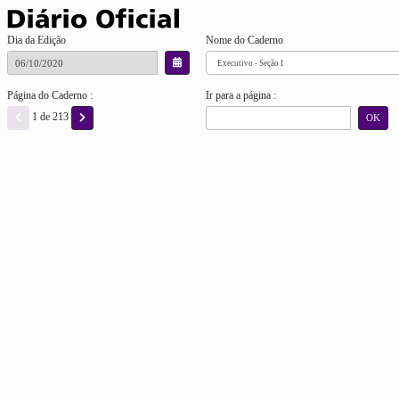
Dia da Edição
Nome do Caderno
Página do Caderno :
Ir para a página :
1 de 213
OK