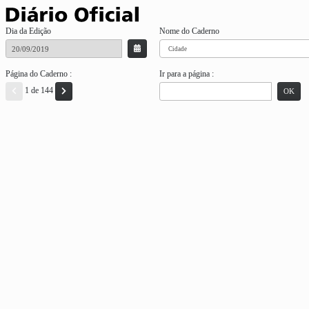
Dia da Edição
Nome do Caderno
Página do Caderno :
Ir para a página :
1 de 144
OK