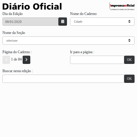
Dia da Edição
Nome do Caderno
Nome da Seção
Página do Caderno :
Ir para a página :
1 de 84
OK
Buscar nesta edição :
OK