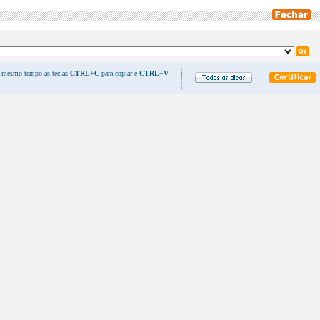
o mesmo tempo as teclas
CTRL
+
C
para copiar e
CTRL
+
V