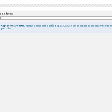
 da Seção:
Copiar e colar o texto.
Marque o texto com o botão SELECIONAR e use os atalhos do teclado: pressione a
para colar.